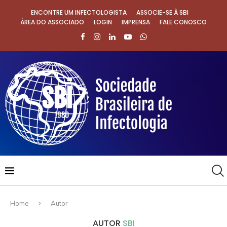
ENCONTRE UM INFECTOLOGISTA
ASSOCIE-SE À SBI
ÁREA DO ASSOCIADO
LOGIN
IMPRENSA
FALE CONOSCO
Home
Autor
AUTOR
SBI