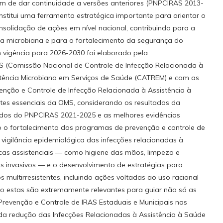
além de dar continuidade a versões anteriores (PNPCIRAS 2013-
titui uma ferramenta estratégica importante para orientar o
olidação de ações em nível nacional, contribuindo para a
ia microbiana e para o fortalecimento da segurança do
vigência para 2026-2030 foi elaborado pela
(Comissão Nacional de Controle de Infecção Relacionada à
stência Microbiana em Serviços de Saúde (CATREM) e com as
venção e Controle de Infecção Relacionada à Assistência à
s essenciais da OMS, considerando os resultados da
ados do PNPCIRAS 2021-2025 e as melhores evidências
stão o fortalecimento dos programas de prevenção e controle de
vigilância epidemiológica das infecções relacionadas à
cas assistenciais — como higiene das mãos, limpeza e
os invasivos — e o desenvolvimento de estratégias para
 multirresistentes, incluindo ações voltadas ao uso racional
o estas são extremamente relevantes para guiar não só as
revenção e Controle de IRAS Estaduais e Municipais nas
da redução das Infecções Relacionadas à Assistência à Saúde