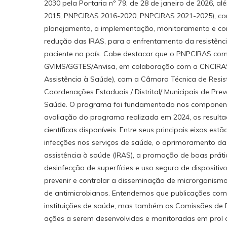
2030 pela Portaria nº 79, de 28 de janeiro de 2026, 
2015; PNPCIRAS 2016-2020; PNPCIRAS 2021-2025), cons
planejamento, a implementação, monitoramento e cons
redução das IRAS, para o enfrentamento da resistênc
paciente no país. Cabe destacar que o PNPCIRAS com 
GVIMS/GGTES/Anvisa, em colaboração com a CNCIRAS 
Assistência à Saúde), com a Câmara Técnica de Resi
Coordenações Estaduais / Distrital/ Municipais de Pre
Saúde. O programa foi fundamentado nos componente
avaliação do programa realizada em 2024, os result
científicas disponíveis. Entre seus principais eixos e
infecções nos serviços de saúde, o aprimoramento da 
assistência à saúde (IRAS), a promoção de boas práti
desinfecção de superfícies e uso seguro de dispositiv
prevenir e controlar a disseminação de microrganismos
de antimicrobianos. Entendemos que publicações com
instituições de saúde, mas também as Comissões de P
ações a serem desenvolvidas e monitoradas em prol 