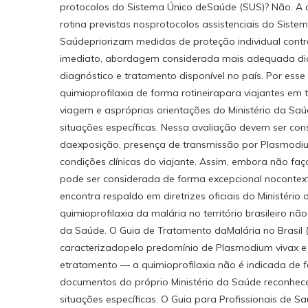
protocolos do Sistema Único deSaúde (SUS)? Não. A qu
rotina previstas nosprotocolos assistenciais do Sistem
Saúdepriorizam medidas de proteção individual contr
imediato, abordagem considerada mais adequada di
diagnóstico e tratamento disponível no país. Por es
quimioprofilaxia de forma rotineirapara viajantes em te
viagem e aspróprias orientações do Ministério da Sa
situações específicas. Nessa avaliação devem ser con
daexposição, presença de transmissão por Plasmodiu
condições clínicas do viajante. Assim, embora não faç
pode ser considerada de forma excepcional noconte
encontra respaldo em diretrizes oficiais do Ministério
quimioprofilaxia da malária no território brasileiro nã
da Saúde. O Guia de Tratamento daMalária no Brasil (
caracterizadopelo predomínio de Plasmodium vivax e 
etratamento — a quimioprofilaxia não é indicada de for
documentos do próprio Ministério da Saúde reconhec
situações específicas. O Guia para Profissionais de 