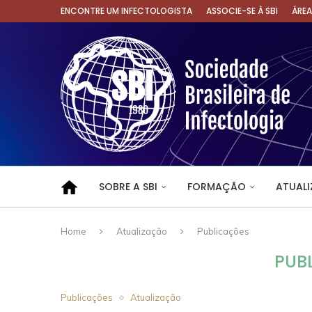
ENCONTRE UM INFECTOLOGISTA
ASSOCIE-SE À SBI
ÁRE
SOBRE A SBI
FORMAÇÃO
ATUAL
Home
Atualização
Publicações
PUB
Publicações
Atualização