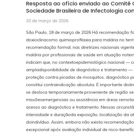
Resposta ao ofício enviado ao Comitê 
Sociedade Brasileira de Infectologia c
20 de março de 2026
São Paulo, 18 de março de 2026 Há recomendação forma
doxiciclinacomo quimioprofilaxia para malária no terri
recomendação formal, nas diretrizes nacionais vigente
malária por profissionais de saúde em atuação noterri
indicam que, no contextoepidemiológico nacional — c
ampladisponibilidade de diagnóstico e tratamento — a
proteção contra picadas de mosquitos, diagnóstico p
constitui contraindicação absoluta. É importante dist
se desloca temporariamente,proveniente de região se
missõesemergenciais ou assistência em áreas remotas
acesso ao diagnóstico e tratamento. Nessas circunstâ
intensidade e duraçãoda exposição, localização da ati
doindivíduo. Assim, embora não exista recomendação 
excepcional após avaliação individual de risco-benefíc