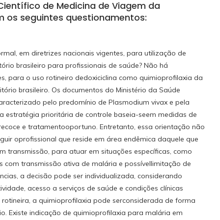
Científico de Medicina de Viagem da
om os seguintes questionamentos:
l, em diretrizes nacionais vigentes, para utilização de
tório brasileiro para profissionais de saúde? Não há
s, para o uso rotineiro dedoxiciclina como quimioprofilaxia da
tório brasileiro. Os documentos do Ministério da Saúde
aracterizado pelo predomínio de Plasmodium vivax e pela
 estratégia prioritária de controle baseia-seem medidas de
recoce e tratamentooportuno. Entretanto, essa orientação não
inguir oprofissional que reside em área endêmica daquele que
m transmissão, para atuar em situações específicas, como
 com transmissão ativa de malária e possívellimitação de
ncias, a decisão pode ser individualizada, considerando
vidade, acesso a serviços de saúde e condições clínicas
rotineira, a quimioprofilaxia pode serconsiderada de forma
io. Existe indicação de quimioprofilaxia para malária em