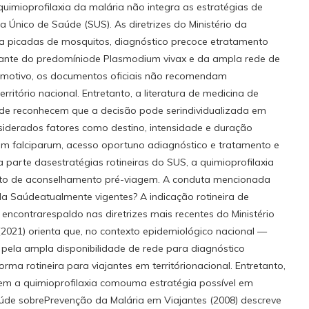
imioprofilaxia da malária não integra as estratégias de
a Único de Saúde (SUS). As diretrizes do Ministério da
a picadas de mosquitos, diagnóstico precoce etratamento
ante do predomíniode Plasmodium vivax e da ampla rede de
se motivo, os documentos oficiais não recomendam
rritório nacional. Entretanto, a literatura de medicina de
úde reconhecem que a decisão pode serindividualizada em
siderados fatores como destino, intensidade e duração
m falciparum, acesso oportuno adiagnóstico e tratamento e
a parte dasestratégias rotineiras do SUS, a quimioprofilaxia
xto de aconselhamento pré-viagem. A conduta mencionada
 da Saúdeatualmente vigentes? A indicação rotineira de
o encontrarespaldo nas diretrizes mais recentes do Ministério
2021) orienta que, no contexto epidemiológico nacional —
pela ampla disponibilidade de rede para diagnóstico
ma rotineira para viajantes em territórionacional. Entretanto,
em a quimioprofilaxia comouma estratégia possível em
Saúde sobrePrevenção da Malária em Viajantes (2008) descreve