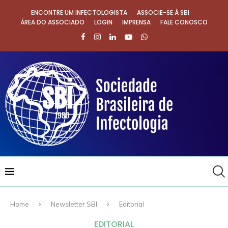
ENCONTRE UM INFECTOLOGISTA
ASSOCIE-SE À SBI
ÁREA DO ASSOCIADO
LOGIN
IMPRENSA
FALE CONOSCO
Home
Newsletter SBI
Editorial
EDITORIAL