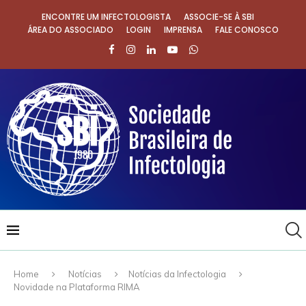
ENCONTRE UM INFECTOLOGISTA
ASSOCIE-SE À SBI
ÁREA DO ASSOCIADO
LOGIN
IMPRENSA
FALE CONOSCO
Home
Notícias
Notícias da Infectologia
Novidade na Plataforma RIMA