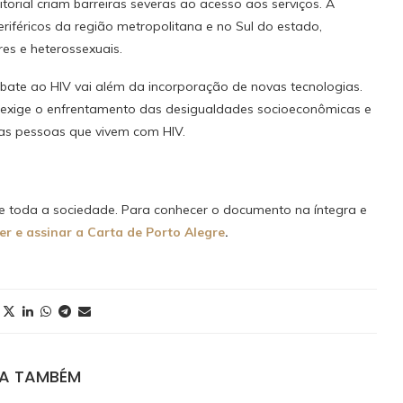
orial criam barreiras severas ao acesso aos serviços. A
riféricos da região metropolitana e no Sul do estado,
es e heterossexuais.
mbate ao HIV vai além da incorporação de novas tecnologias.
e exige o enfrentamento das desigualdades socioeconômicas e
das pessoas que vivem com HIV.
e toda a sociedade. Para conhecer o documento na íntegra e
ler e assinar a Carta de Porto Alegre
.
JA TAMBÉM