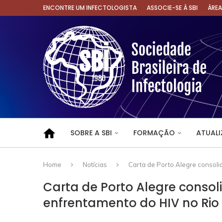
ENCONTRE UM INFECTOLOGISTA
ASSOCIE-SE À SBI
ÁRE
SOBRE A SBI
FORMAÇÃO
ATUAL
Home
Notícias
Carta de Porto Alegre consoli
Carta de Porto Alegre consoli
enfrentamento do HIV no Rio