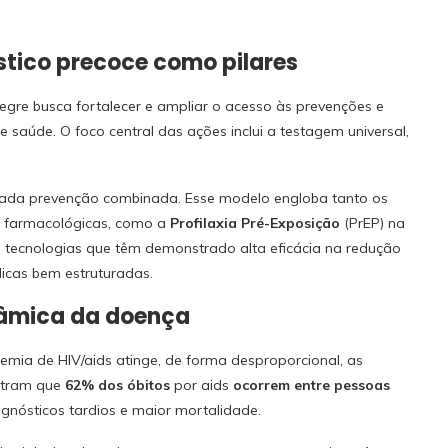
tico precoce como pilares
egre busca fortalecer e ampliar o acesso às prevenções e
 saúde. O foco central das ações inclui a testagem universal,
amada prevenção combinada. Esse modelo engloba tanto os
es farmacológicas, como a
Profilaxia Pré-Exposição
(PrEP) na
 tecnologias que têm demonstrado alta eficácia na redução
licas bem estruturadas.
nâmica da doença
emia de HIV/aids atinge, de forma desproporcional, as
ostram que
62% dos óbitos
por aids
ocorrem entre pessoas
gnósticos tardios e maior mortalidade.