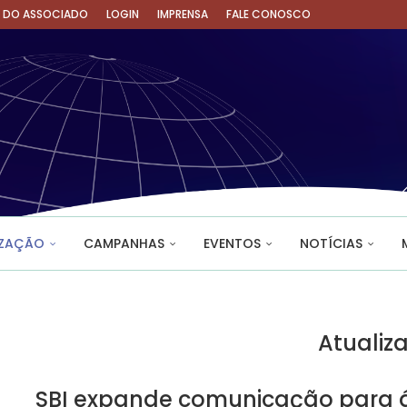
A DO ASSOCIADO
LOGIN
IMPRENSA
FALE CONOSCO
IZAÇÃO
CAMPANHAS
EVENTOS
NOTÍCIAS
Atualiz
SBI expande comunicação para á