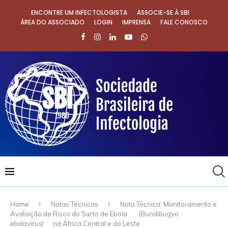
ENCONTRE UM INFECTOLOGISTA
ASSOCIE-SE À SBI
ÁREA DO ASSOCIADO
LOGIN
IMPRENSA
FALE CONOSCO
Home
Notas Técnicas
Nota Técnica: Monitoramento e
Avaliação de Risco do Surto de Ebola
(Bundibugyo
ebolavirus)
na África Central e do Leste