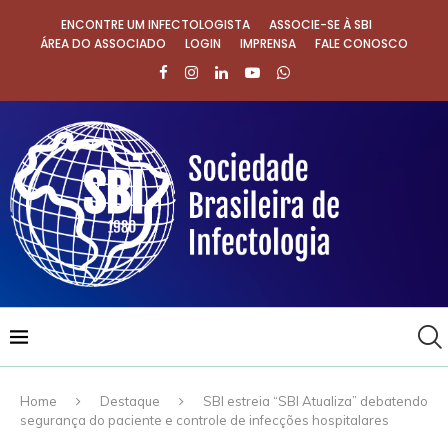
ENCONTRE UM INFECTOLOGISTA
ASSOCIE-SE À SBI
ÁREA DO ASSOCIADO
LOGIN
IMPRENSA
FALE CONOSCO
Home
Destaque
SBI estreia “SBI Atualiza” debatendo
segurança do paciente e controle de infecções hospitalares