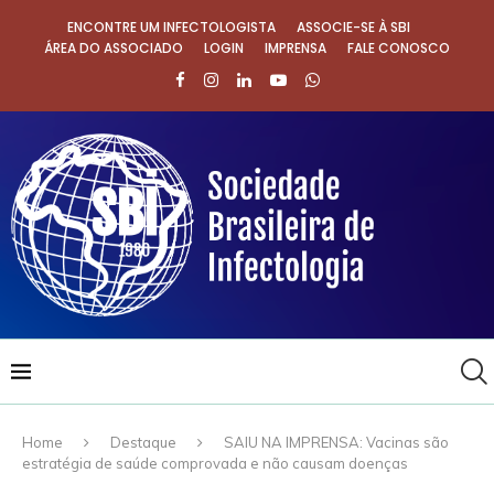
ENCONTRE UM INFECTOLOGISTA
ASSOCIE-SE À SBI
ÁREA DO ASSOCIADO
LOGIN
IMPRENSA
FALE CONOSCO
Home
Destaque
SAIU NA IMPRENSA: Vacinas são
estratégia de saúde comprovada e não causam doenças