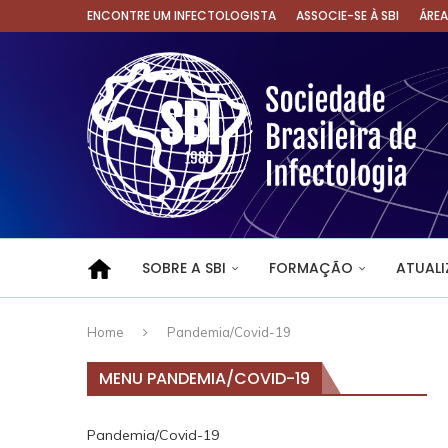
ENCONTRE UM INFECTOLOGISTA
ASSOCIE-SE À SBI
ÁRE
SOBRE A SBI
FORMAÇÃO
ATUAL
Home
Pandemia/Covid-19
MENU PANDEMIA/COVID-19
Pandemia/Covid-19