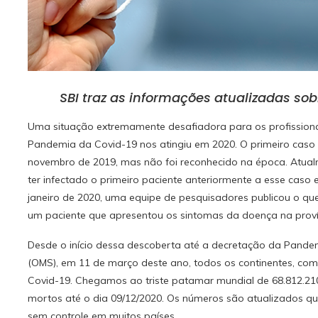
SBI traz as informações atualizadas sob
Uma situação extremamente desafiadora para os profissiona
Pandemia da Covid-19 nos atingiu em 2020. O primeiro caso 
novembro de 2019, mas não foi reconhecido na época. Atualm
ter infectado o primeiro paciente anteriormente a esse caso
janeiro de 2020, uma equipe de pesquisadores publicou o qu
um paciente que apresentou os sintomas da doença na pro
Desde o início dessa descoberta até a decretação da Pand
(OMS), em 11 de março deste ano, todos os continentes, co
Covid-19. Chegamos ao triste patamar mundial de 68.812.210
mortos até o dia 09/12/2020. Os números são atualizados q
sem controle em muitos países.