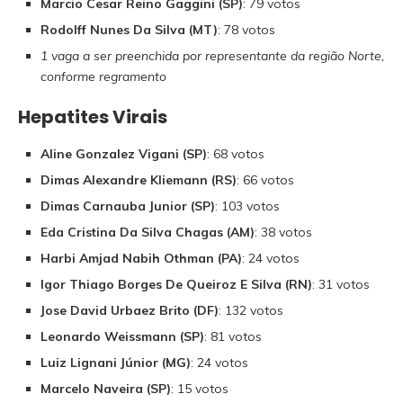
Marcio Cesar Reino Gaggini (SP)
: 79 votos
Rodolff Nunes Da Silva (MT)
: 78 votos
1 vaga a ser preenchida por representante da região Norte,
conforme regramento
Hepatites Virais
Aline Gonzalez Vigani (SP)
: 68 votos
Dimas Alexandre Kliemann (RS)
: 66 votos
Dimas Carnauba Junior (SP)
: 103 votos
Eda Cristina Da Silva Chagas (AM)
: 38 votos
Harbi Amjad Nabih Othman (PA)
: 24 votos
Igor Thiago Borges De Queiroz E Silva (RN)
: 31 votos
Jose David Urbaez Brito (DF)
: 132 votos
Leonardo Weissmann (SP)
: 81 votos
Luiz Lignani Júnior (MG)
: 24 votos
Marcelo Naveira (SP)
: 15 votos