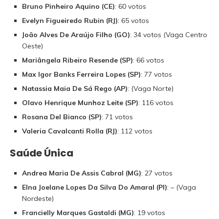
Bruno Pinheiro Aquino (CE)
: 60 votos
Evelyn Figueiredo Rubin (RJ)
: 65 votos
João Alves De Araújo Filho (GO)
: 34 votos (Vaga Centro
Oeste)
Mariângela Ribeiro Resende (SP)
: 66 votos
Max Igor Banks Ferreira Lopes (SP)
: 77 votos
Natassia Maia De Sá Rego (AP)
: (Vaga Norte)
Olavo Henrique Munhoz Leite (SP)
: 116 votos
Rosana Del Bianco (SP)
: 71 votos
Valeria Cavalcanti Rolla (RJ)
: 112 votos
Saúde Única
Andrea Maria De Assis Cabral (MG)
: 27 votos
Elna Joelane Lopes Da Silva Do Amaral (PI)
: – (Vaga
Nordeste)
Francielly Marques Gastaldi (MG)
: 19 votos