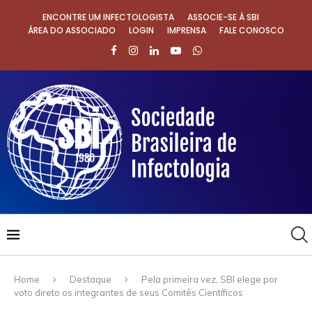
ENCONTRE UM INFECTOLOGISTA
ASSOCIE-SE À SBI
ÁREA DO ASSOCIADO
LOGIN
IMPRENSA
FALE CONOSCO
Home
Destaque
Pela primeira vez, SBI elege por
voto direto os integrantes de seus Comitês Científicos