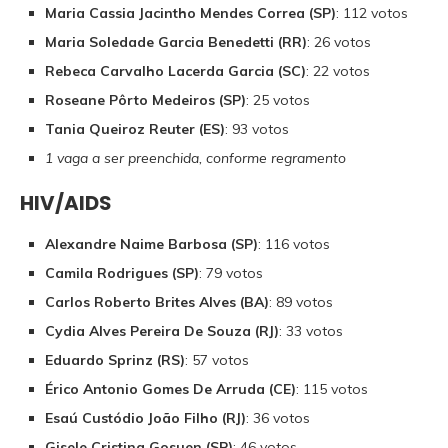
Maria Cassia Jacintho Mendes Correa (SP)
: 112 votos
Maria Soledade Garcia Benedetti (RR)
: 26 votos
Rebeca Carvalho Lacerda Garcia (SC)
: 22 votos
Roseane Pôrto Medeiros (SP)
: 25 votos
Tania Queiroz Reuter (ES)
: 93 votos
1 vaga a ser preenchida, conforme regramento
HIV/AIDS
Alexandre Naime Barbosa (SP)
: 116 votos
Camila Rodrigues (SP)
: 79 votos
Carlos Roberto Brites Alves (BA)
: 89 votos
Cydia Alves Pereira De Souza (RJ)
: 33 votos
Eduardo Sprinz (RS)
: 57 votos
Érico Antonio Gomes De Arruda (CE)
: 115 votos
Esaú Custódio João Filho (RJ)
: 36 votos
Gisele Cristina Gosuen (SP)
: 46 votos