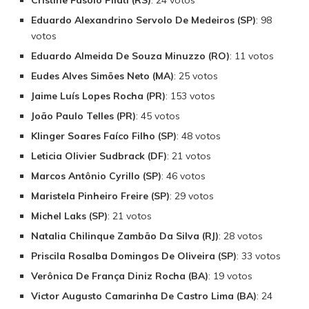
Cristine Fasolo Pilati (RS)
: 24 votos
Eduardo Alexandrino Servolo De Medeiros (SP)
: 98
votos
Eduardo Almeida De Souza Minuzzo (RO)
: 11 votos
Eudes Alves Simões Neto (MA)
: 25 votos
Jaime Luís Lopes Rocha (PR)
: 153 votos
João Paulo Telles (PR)
: 45 votos
Klinger Soares Faíco Filho (SP)
: 48 votos
Leticia Olivier Sudbrack (DF)
: 21 votos
Marcos Antônio Cyrillo (SP)
: 46 votos
Maristela Pinheiro Freire (SP)
: 29 votos
Michel Laks (SP)
: 21 votos
Natalia Chilinque Zambão Da Silva (RJ)
: 28 votos
Priscila Rosalba Domingos De Oliveira (SP)
: 33 votos
Verônica De França Diniz Rocha (BA)
: 19 votos
Victor Augusto Camarinha De Castro Lima (BA)
: 24