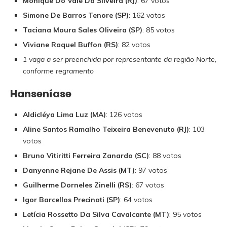
Monique Do Vale Da Silveira (RJ)
: 67 votos
Simone De Barros Tenore (SP)
: 162 votos
Taciana Moura Sales Oliveira (SP)
: 85 votos
Viviane Raquel Buffon (RS)
: 82 votos
1 vaga a ser preenchida por representante da região Norte,
conforme regramento
Hanseníase
Aldicléya Lima Luz (MA)
: 126 votos
Aline Santos Ramalho Teixeira Benevenuto (RJ)
: 103
votos
Bruno Vitiritti Ferreira Zanardo (SC)
: 88 votos
Danyenne Rejane De Assis (MT)
: 97 votos
Guilherme Dorneles Zinelli (RS)
: 67 votos
Igor Barcellos Precinoti (SP)
: 64 votos
Letícia Rossetto Da Silva Cavalcante (MT)
: 95 votos