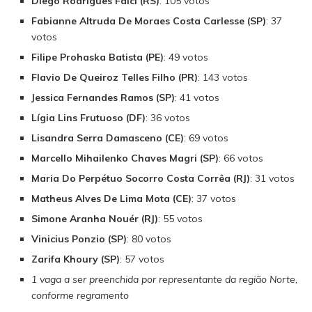
Diego Rodrigues Falci (RS)
: 105 votos
Fabianne Altruda De Moraes Costa Carlesse (SP)
: 37
votos
Filipe Prohaska Batista (PE)
: 49 votos
Flavio De Queiroz Telles Filho (PR)
: 143 votos
Jessica Fernandes Ramos (SP)
: 41 votos
Lígia Lins Frutuoso (DF)
: 36 votos
Lisandra Serra Damasceno (CE)
: 69 votos
Marcello Mihailenko Chaves Magri (SP)
: 66 votos
Maria Do Perpétuo Socorro Costa Corrêa (RJ)
: 31 votos
Matheus Alves De Lima Mota (CE)
: 37 votos
Simone Aranha Nouér (RJ)
: 55 votos
Vinicius Ponzio (SP)
: 80 votos
Zarifa Khoury (SP)
: 57 votos
1 vaga a ser preenchida por representante da região Norte,
conforme regramento