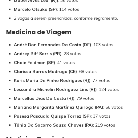
Izabel Alves Leal (RJ)
: 36 votos
Marcelo Otsuka (SP)
: 114 votos
2 vagas a serem preenchidas, conforme regramento.
Medicina de Viagem
André Bon Fernandes Da Costa (DF)
: 103 votos
Andrey Biff Sarris (PR)
: 28 votos
Chaie Feldman (SP)
: 41 votos
Clarissa Barros Madruga (CE)
: 68 votos
Karis Maria De Pinho Rodrigues (RJ)
: 77 votos
Lessandra Michelin Rodriguez Lins (RJ)
: 124 votos
Marcellus Dias Da Costa (RJ)
: 79 votos
Mariana Margarita Martínez Quiroga (PA)
: 56 votos
Pasesa Pascuala Quispe Torrez (SP)
: 37 votos
Tânia Do Socorro Souza Chaves (PA)
: 219 votos