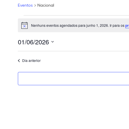
Eventos
Nacional
Nenhuns eventos agendados para junho 1, 2026. Ir para os
p
Notice
01/06/2026
Selecione
a
data.
Dia anterior