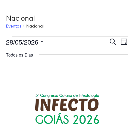
Nacional
Eventos
Nacional
Pesquisa
Nav
28/05/2026
PROCURA
DIA
e
do
EVENTOS
Selecione
navegação
visua
a
Todos os Dias
de
Even
data.
visuais
de
Eventos