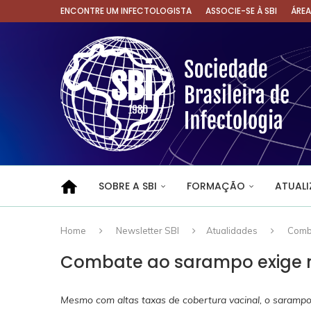
ENCONTRE UM INFECTOLOGISTA
ASSOCIE-SE À SBI
ÁRE
SOBRE A SBI
FORMAÇÃO
ATUAL
Home
Newsletter SBI
Atualidades
Comba
Combate ao sarampo exige n
Mesmo com altas taxas de cobertura vacinal, o sarampo 