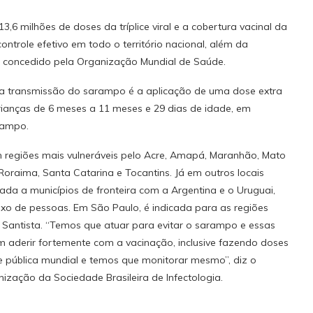
13,6 milhões de doses da tríplice viral e a cobertura vacinal da
ontrole efetivo em todo o território nacional, além da
, concedido pela Organização Mundial de Saúde.
 a transmissão do sarampo é a aplicação de uma dose extra
crianças de 6 meses a 11 meses e 29 dias de idade, em
arampo.
 regiões mais vulneráveis pelo Acre, Amapá, Maranhão, Mato
Roraima, Santa Catarina e Tocantins. Já em outros locais
da a municípios de fronteira com a Argentina e o Uruguai,
fluxo de pessoas. Em São Paulo, é indicada para as regiões
 Santista. “Temos que atuar para evitar o sarampo e essas
 aderir fortemente com a vacinação, inclusive fazendo doses
 pública mundial e temos que monitorar mesmo”, diz o
ização da Sociedade Brasileira de Infectologia.