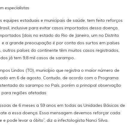
m especialistas
s equipes estaduais e municipais de saúde, tem feito reforços
asil, inclusive para evitar casos importados dessa doença.
portados [dois no estado do Rio de Janeiro, um no Distrito
] e a grande preocupação é por conta dos surtos em países
, outros países do continente têm muitos casos registrados,
dos já tem 9,8 mil casos de sarampo.
mpos Lindos (TO), município que registra o maior número de
irmado em 6 de agosto. Contudo, de acordo com o Programa
ustentada do sarampo no País, porém a principal observação
m para regiões afetadas
essoas de 6 meses a 59 anos em todas as Unidades Básicas de
mbate a essa doença. Essa mensagem devemos reforçar cada
e pode levar a óbito”, diz a infectologista Nanci Silva.