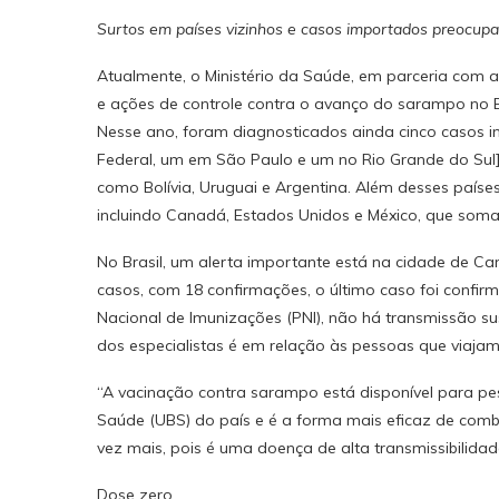
Surtos em países vizinhos e casos importados preocupa
Atualmente, o Ministério da Saúde, em parceria com a
e ações de controle contra o avanço do sarampo no Br
Nesse ano, foram diagnosticados ainda cinco casos im
Federal, um em São Paulo e um no Rio Grande do Sul
como Bolívia, Uruguai e Argentina. Além desses países
incluindo Canadá, Estados Unidos e México, que soma
No Brasil, um alerta importante está na cidade de Ca
casos, com 18 confirmações, o último caso foi conf
Nacional de Imunizações (PNI), não há transmissão s
dos especialistas é em relação às pessoas que viaja
“A vacinação contra sarampo está disponível para p
Saúde (UBS) do país e é a forma mais eficaz de co
vez mais, pois é uma doença de alta transmissibilidade 
Dose zero