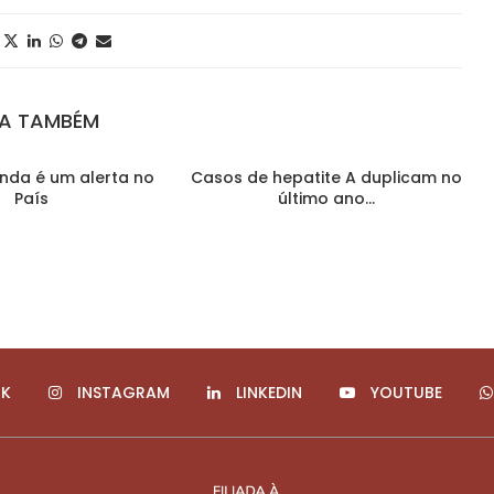
JA TAMBÉM
inda é um alerta no
Casos de hepatite A duplicam no
País
último ano...
K
INSTAGRAM
LINKEDIN
YOUTUBE